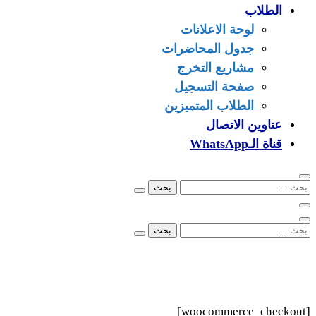
الطلاب
لوحة الاعلانات
جدول المحاضرات
مشاريع التخرج
صفحة التسجيل
الطلاب المتميزين
عناوين الاتصال
قناة الـWhatsApp
البحث
عن:
البحث
عن:
00249902279096
info@ezone.sd
بورتسودان
[woocommerce_checkout]