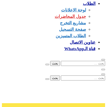
الطلاب
لوحة الاعلانات
جدول المحاضرات
مشاريع التخرج
صفحة التسجيل
الطلاب المتميزين
عناوين الاتصال
قناة الـWhatsApp
البحث
عن:
البحث
عن:
00249902279096
info@ezone.sd
بورتسودان