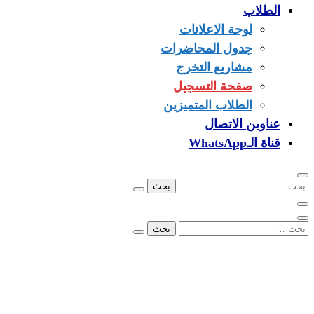
الطلاب
لوحة الاعلانات
جدول المحاضرات
مشاريع التخرج
صفحة التسجيل
الطلاب المتميزين
عناوين الاتصال
قناة الـWhatsApp
البحث
عن:
البحث
عن:
00249902279096
info@ezone.sd
بورتسودان