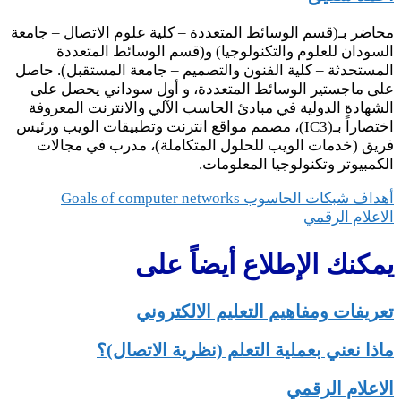
محاضر بـ(قسم الوسائط المتعددة – كلية علوم الاتصال – جامعة
السودان للعلوم والتكنولوجيا) و(قسم الوسائط المتعددة
المستحدثة – كلية الفنون والتصميم – جامعة المستقبل). حاصل
على ماجستير الوسائط المتعددة، و أول سوداني يحصل على
الشهادة الدولية في مبادئ الحاسب الآلي والانترنت المعروفة
اختصاراً بـ(IC3)، مصمم مواقع انترنت وتطبيقات الويب ورئيس
فريق (خدمات الويب للحلول المتكاملة)، مدرب في مجالات
الكمبيوتر وتكنولوجيا المعلومات.
تصفّح
أهداف شبكات الحاسوب Goals of computer networks
الاعلام الرقمي
المقالات
يمكنك الإطلاع أيضاً على
تعريفات ومفاهيم التعليم الالكتروني
ماذا نعني بعملية التعلم (نظرية الاتصال)؟
الاعلام الرقمي