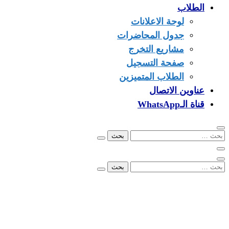
الطلاب
لوحة الاعلانات
جدول المحاضرات
مشاريع التخرج
صفحة التسجيل
الطلاب المتميزين
عناوين الاتصال
قناة الـWhatsApp
البحث
عن:
البحث
عن:
00249902279096
info@ezone.sd
بورتسودان