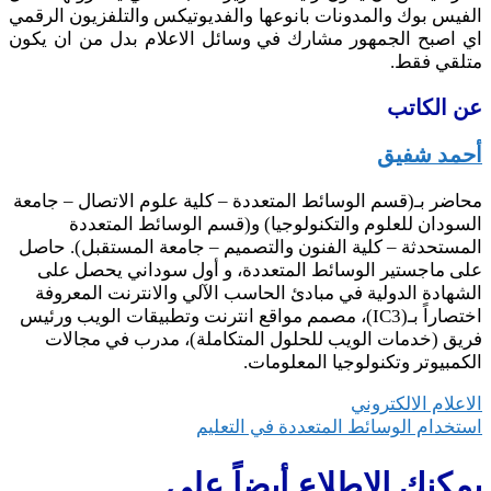
الفيس بوك والمدونات بانوعها والفديوتيكس والتلفزيون الرقمي
اي اصبح الجمهور مشارك في وسائل الاعلام بدل من ان يكون
متلقي فقط.
عن الكاتب
أحمد شفيق
محاضر بـ(قسم الوسائط المتعددة – كلية علوم الاتصال – جامعة
السودان للعلوم والتكنولوجيا) و(قسم الوسائط المتعددة
المستحدثة – كلية الفنون والتصميم – جامعة المستقبل). حاصل
على ماجستير الوسائط المتعددة، و أول سوداني يحصل على
الشهادة الدولية في مبادئ الحاسب الآلي والانترنت المعروفة
اختصاراً بـ(IC3)، مصمم مواقع انترنت وتطبيقات الويب ورئيس
فريق (خدمات الويب للحلول المتكاملة)، مدرب في مجالات
الكمبيوتر وتكنولوجيا المعلومات.
تصفّح
الاعلام الالكتروني
استخدام الوسائط المتعددة في التعليم
المقالات
يمكنك الإطلاع أيضاً على