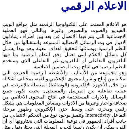
الاعلام الرقمي
هو الاعلام المعتمد على التكنولوجيا الرقمية مثل مواقع الويب
،الفيديو والصوت والنصوص وغيرها وبالتالي فهو العملية
الاجتماعية التي يتم فيها الاتصال عن بعد بين اطراف يتبادلون
الادوار في بث الرسائل الاتصالية المتنوعة واستقبالها من خلال
النظم الرقمية ووسائلها لتحقيق اهداف معينة وهو بهذا يشمل
كل وسائل الاعلام التي تعمل وفق النظم الرقمية بما فيها
التلفزيون التفاعلي او التلفزيون غير التفاعلي الذي يستخدم
النظم الرقمية في انتاج وبث المضامين الاعلامية.
وهو مجموعة من الأساليب والأنشطة الرقمية الجديدة التي
تمكننا من إنتاج ونشر المحتوى الإعلامي وتلقيه، بمختلف أشكاله
من خلال الأجهزة الإلكترونية (الوسائط) المتصلة بالإنترنت، في
عملية تفاعلية بين المرسِل والمستقبِل. بحيث تكون جميع
الوسائل والادوات المستخدمة في انتاج المحتوى الاعلامي من
صحافة واخبار وغيرها من الادوات ومصادر المعلومات هي بشكل
رقمي ومخزنه على وسط خزن الإلكتروني وظهور مرحلة
التفاعل Interactivity وتتميز بوجود نوع من التحكم الانتقالي من
جانب أفراد الجمهور في نوعية المعلومات التي يختارونها أي أن
الفرد يمكن أن يكون رئيسا لتحرير المجلة التي يختارونها ، مثل