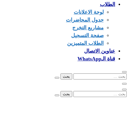
الطلاب
لوحة الاعلانات
جدول المحاضرات
مشاريع التخرج
صفحة التسجيل
الطلاب المتميزين
عناوين الاتصال
قناة الـWhatsApp
البحث
عن:
البحث
عن:
00249902279096
info@ezone.sd
بورتسودان