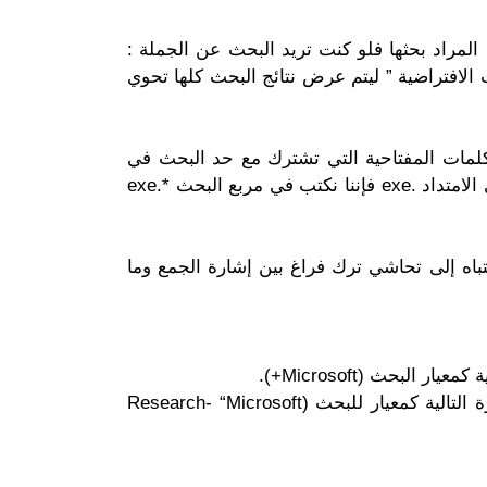
بقة تماما لما تبحث عنه فإنه يجب إضافة علامتي تنصيص ” ” quotation marks للجملة المراد بحثها فلو كنت تريد البحث عن الجملة :
 الافتراضية ” ليتم عرض نتائج البحث كلها تحوي
كلمات المفتاحية التي تشترك مع حد البحث في
حروفه المحددة وهذا استخدام معروف في نظم التشغيل لدى البحث فلو أردنا البحث عن كل الملفات التي تحوي الامتداد .exe فإننا نكتب في مربع البحث *.exe
تباه إلى تحاشي ترك فراغ بين إشارة الجمع وما
بحث (Microsoft+).
استخدام الرمز ( – ) للإشارة إلى أنك تريد فقط صفحات الوب التي لا تحتوي على كلمة معينة، كأن تكتب العبارة التالية كمعيار للبحث (Research- “Microsoft