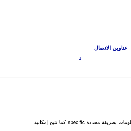
عناوين الاتصال
تقدم خصائص البحث المتقدمة التي توفرها الكثير من محركات البحث search engines إمكانية العثور على المعلومات بطريقة محددة specific كما تتيح إمكانية