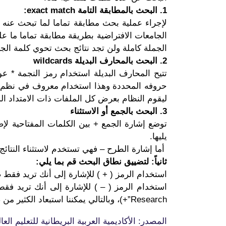
1. البحث بالمطابقة التامة exact match:
الجامعات الافتراضية بطريقة مطابقة تماما ما عل
الجملة كاملة ولن تجد نتائج بحث تحوي كلمة الج
2. البحث بالمحارف البديلة wildcards
تتيح المحارف البديلة استخدام رمز النجمة * 
ليقوم النظام بعرض كل الملفات ذات الامتداد ال
3. البحث بالجمع أو الاستثناء
توضع إشارة الجمع + بين الكلمات المفتاحية لإض
يليها.
أما إشارة الطرح – فهي تستخدم لاستثناء النتائج 
ثانياً: لتضييق نطاق البحث قم بما يلي:
استخدام الرمز ( + ) للإشارة إلى أنك تريد فقط صفحات
Research”+)، وبالتالي يمكننا استبعاد الكثير من صفحات الوب التي تحتوي على كلمة “Research” لوحدها.
المصدر: الأكاديمية العربية البريطانية للتعليم العا