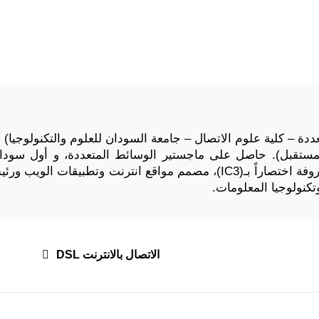
دة – كلية علوم الاتصال – جامعة السودان للعلوم والتكنولوجيا) 
لمستقبل). حاصل على ماجستير الوسائط المتعددة، و أول سودا
الحاسب الآلي والانترنت المعروفة اختصاراً بـ(IC3)، مصمم مواقع انت
كنولوجيا المعلومات.
الاتصال بالانترنت DSL