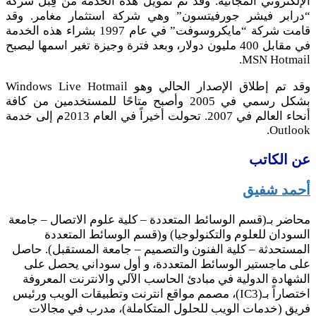
الإلكتروني المجانية. وقد تم تمويل هذه الخدمة من قِبل شركة
“درابر فيشر جورفيتسون” وهي شركة استثمار مغامر. وقد
قامت شركة “مايكروسوفت” في عام 1997 بشراء هذه الخدمة
في مقابل 400 مليون دولار، وبعد فترة وجيزة تغير اسمها ليصبح
MSN Hotmail.
وقد تم إطلاق الإصدار الحالي وهو Windows Live Hotmail
بشكل رسمي في 2005 وأصبح متاحًا للمستخدمين من كافة
أنحاء العالم في 2007. تحولت أخيراً في العام 2013م إلى خدمة
Outlook.
عن الكاتب
أحمد شفيق
محاضر بـ(قسم الوسائط المتعددة – كلية علوم الاتصال – جامعة
السودان للعلوم والتكنولوجيا) و(قسم الوسائط المتعددة
المستحدثة – كلية الفنون والتصميم – جامعة المستقبل). حاصل
على ماجستير الوسائط المتعددة، و أول سوداني يحصل على
الشهادة الدولية في مبادئ الحاسب الآلي والانترنت المعروفة
اختصاراً بـ(IC3)، مصمم مواقع انترنت وتطبيقات الويب ورئيس
فريق (خدمات الويب للحلول المتكاملة)، مدرب في مجالات