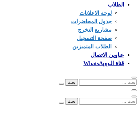
الطلاب
لوحة الاعلانات
جدول المحاضرات
مشاريع التخرج
صفحة التسجيل
الطلاب المتميزين
عناوين الاتصال
قناة الـWhatsApp
البحث
عن:
البحث
عن:
00249902279096
info@ezone.sd
بورتسودان