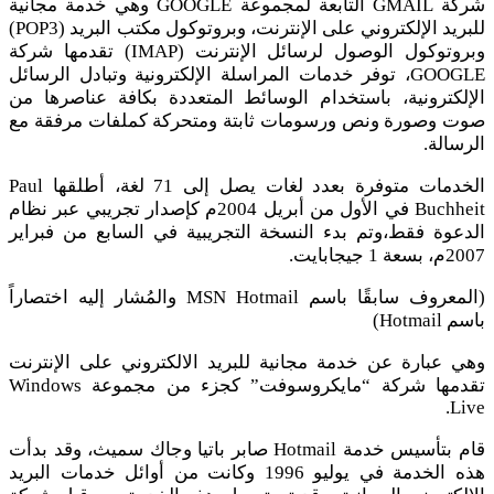
شركة GMAIL التابعة لمجموعة GOOGLE وهي خدمة مجانية
للبريد الإلكتروني على الإنترنت، وبروتوكول مكتب البريد (POP3)
وبروتوكول الوصول لرسائل الإنترنت (IMAP) تقدمها شركة
GOOGLE، توفر خدمات المراسلة الإلكترونية وتبادل الرسائل
الإلكترونية، باستخدام الوسائط المتعددة بكافة عناصرها من
صوت وصورة ونص ورسومات ثابتة ومتحركة كملفات مرفقة مع
الرسالة.
الخدمات متوفرة بعدد لغات يصل إلى 71 لغة، أطلقها Paul
Buchheit في الأول من أبريل 2004م كإصدار تجريبي عبر نظام
الدعوة فقط،وتم بدء النسخة التجريبية في السابع من فبراير
2007م، بسعة 1 جيجابايت.
(المعروف سابقًا باسم MSN Hotmail والمُشار إليه اختصاراً
باسم Hotmail)
وهي عبارة عن خدمة مجانية للبريد الالكتروني على الإنترنت
تقدمها شركة “مايكروسوفت” كجزء من مجموعة Windows
Live.
قام بتأسيس خدمة Hotmail صابر باتيا وجاك سميث، وقد بدأت
هذه الخدمة في يوليو 1996 وكانت من أوائل خدمات البريد