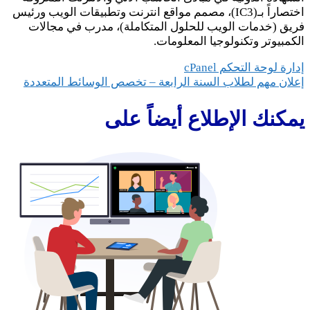
اختصاراً بـ(IC3)، مصمم مواقع انترنت وتطبيقات الويب ورئيس
يق (خدمات الويب للحلول المتكاملة)، مدرب في مجالات
كمبيوتر وتكنولوجيا المعلومات.
فّح
رة لوحة التحكم cPanel
لان مهم لطلاب السنة الرابعة – تخصص الوسائط المتعددة
مقالات
مكنك الإطلاع أيضاً على