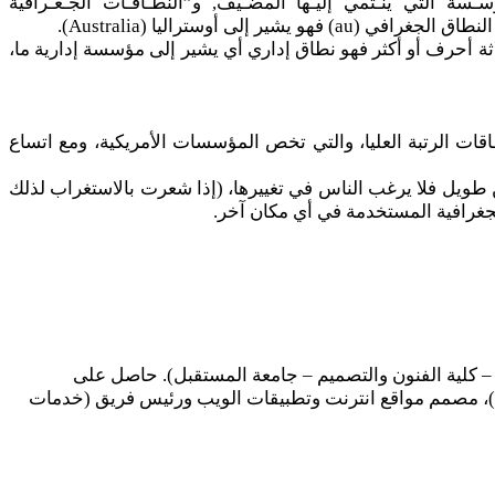
الإدارية( ORGANIZATIONAL DOMAINS)” والـتي تشـير إلى المؤسـسة التي ينـتمي إليـها المضـيف, و”النطـاقـات الجـغـرافية
ثة أحرف أو أكثر فهو نطاق إداري أي يشير إلى مؤسسة إدارية ما،
قات الرتبة العليا، والتي تخص المؤسسات الأمريكية، ومع اتساع
من طويل فلا يرغب الناس في تغييرها، (إذا شعرت بالاستغراب لذلك
لجغرافية المستخدمة في أي مكان آخر.
 – كلية الفنون والتصميم – جامعة المستقبل). حاصل على
ماجستير الوسائط المتعددة، و أول سوداني يحصل على الشهادة الدولية في مبادئ الحاسب الآلي والانترنت المعروفة اختصاراً بـ(IC3)، مصمم مواقع انترنت وتطبيقات الويب ورئيس فريق (خدمات