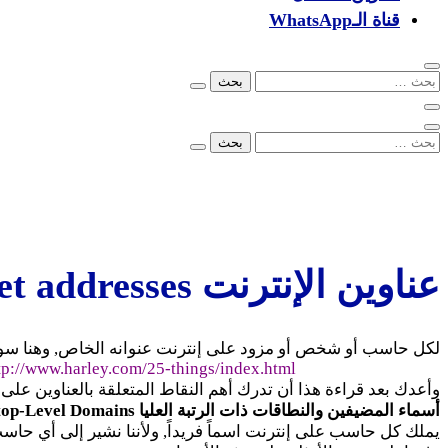
قناة الـWhatsApp
البحث
عن:
البحث
عن:
00249902279096
info@ezone.sd
بورتسودان
عناوين الإنترنت Internet addresses
لكل حاسب أو شخص أو مزود على إنترنت عنوانه الخاص, وهنا سوف
http://www.harley.com/25-things/index.html
وأعدك بعد قراءة هذا أن تدرك أهم النقاط المتعلقة بالعناوين على 
أسماء المضيفين والنطاقات ذات الرتبة العليا Hostnames and top-Level Domains
يملك كل حاسب على إنترنت اسماً فريداً, ولأننا نشير إلى أي حاسب على الشبكة بكلمة المضيف HOST فقد اصطُلح على تسمي