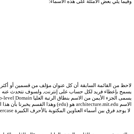
وفيما يلي بعض الأمثلة على هذه الأسماء:
يسمح بإعطاء فريد لكل حساب على إنترنت, ولسوف نتحدث عنه لاح
يسمى الجزء الأيمن من الاسم بنطاق الرتبة العليا Top-level Domain لسبب سوف نوضحه بعد قليل, ويختص بإعلامنا عن معلومات عامة عن المضيف, فمثلاً إن نطاق الرتبة العليا في
الاسم architecture.mit.edu هو (edu) وهذا القسم يخبرنا بأن هذا الحاسب تتحكم فيه مؤسسة تعليمية educational instution واسم هذه المؤسسة في مثالنا هذا هو (MIT).
لا يوجد فرق بين أسماء العناوين المكتوبة بالأحرف الكبيرة Uppercase أو بالأحرف الصغيرة Lowercase فالأسماء التالية هي أسماء متساوية لنفس المضيف: