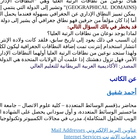
(GEOGRAPHICAL DOMAINS)” وتشير إلى الدولة التي ينتمي إليها المضيف, فمثلاً النطاق الإداري (edu) يعني مؤسسة تعليمية, أما النطاق الجغرافي (au) فهو يشير إلى أوستراليا (Australia).
يمكن تمييز النطاق الإداري عن الجغرافي بسهولة فعندما يحمل الع
أما إذا كان مؤلفاً من حرفين فهو نطاق جغرافي أي يشير إلى دولة م
قد يخطر في بالك السؤال التالي:
لماذا يوجد نوعان من نطاقات الرتبة العليا؟
إن السبب في ذلك يعود إلى تاريخ سابق، فلقد كانت ولادة الإنتر
انتشار استخدام إنترنت تمت إضافة النطاقات الجغرافية ليكون لكل 
ولهذا ستجد نوعين من نطاقات الرتبة العليا أولهما النطاقات الإد
الأمر، فهل تزول دهشتك إذا علمت أن الولايات المتحدة هي الدولة
المصدر: الأكاديمية العربية البريطانية للتعليم العالي
عن الكاتب
أحمد شفيق
محاضر بـ(قسم الوسائط المتعددة – كلية علوم الاتصال – جامعة ا
الويب للحلول المتكاملة)، مدرب في مجالات الكمبيوتر وتكنولوجيا
تصفّح
عناوين البريد الإلكتروني Mail Addresses
خدمات الانترنت Internet Services