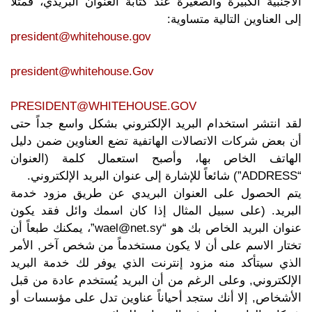
الأجنبية الكبيرة والصغيرة عند كتابة العنوان البريدي، فمثلاً
إلى العناوين التالية متساوية:
president@whitehouse.gov
president@whitehouse.Gov
PRESIDENT@WHITEHOUSE.GOV
لقد انتشر استخدام البريد الإلكتروني بشكل واسع جداً حتى
أن بعض شركات الاتصالات الهاتفية تضع العناوين ضمن دليل
الهاتف الخاص بها، وأصبح استعمال كلمة (العنوان
“ADDRESS”) شائعاً للإشارة إلى عنوان البريد الإلكتروني.
يتم الحصول على العنوان البريدي عن طريق مزود خدمة
البريد. (على سبيل المثال إذا كان اسمك وائل فقد يكون
عنوان البريد الخاص بك هو “wael@net.sy”، يمكنك طبعاً أن
تختار الاسم على أن لا يكون مستخدماً من شخص آخر, الأمر
الذي سيتأكد منه مزود إنترنت الذي يوفر لك خدمة البريد
الإلكتروني, وعلى الرغم من أن البريد يُستخدم عادة من قبل
الأشخاص, إلا أنك ستجد أحياناً عناوين تدل على مؤسسات أو