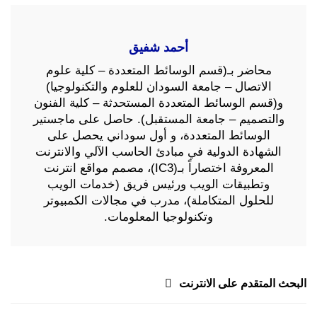
أحمد شفيق
محاضر بـ(قسم الوسائط المتعددة – كلية علوم
الاتصال – جامعة السودان للعلوم والتكنولوجيا)
و(قسم الوسائط المتعددة المستحدثة – كلية الفنون
والتصميم – جامعة المستقبل). حاصل على ماجستير
الوسائط المتعددة، و أول سوداني يحصل على
الشهادة الدولية في مبادئ الحاسب الآلي والانترنت
المعروفة اختصاراً بـ(IC3)، مصمم مواقع انترنت
وتطبيقات الويب ورئيس فريق (خدمات الويب
للحلول المتكاملة)، مدرب في مجالات الكمبيوتر
وتكنولوجيا المعلومات.
تصفّح
البحث المتقدم على الانترنت
المقالات