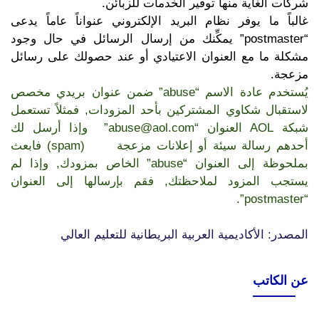
شركات الغاية منها توفير الخدمات للزبائن.
غالباً ما يوفر نظام البريد الإلكتروني عنواناً عاماً يدعى
“postmaster” يمكِّنك من إرسال الرسائل في حال وجود
مشكلة ما مع العنوان الاعتيادي أو عند حصولك على رسائل
مزعجة.
يُستخدم عادة الاسم “abuse” ضمن عنوان بريدي مخصص
لاستقبال شكاوي المشتركين بأحد المزودات, فمثلاً تستعمل
شبكة AOL العنوان “abuse@aol.com” وإذا أرسل لك
أحدهم رسالة سيئة أو إعلانات مزعجة (spam) فابعث
بملحوظة إلى العنوان “abuse” الخاص بمزودك, وإذا لم
يستجب المزود لملاحظتك, فقم بإرسالها إلى العنوان
“postmaster”.
المصدر: الأكاديمية العربية البريطانية للتعليم العالي
عن الكاتب