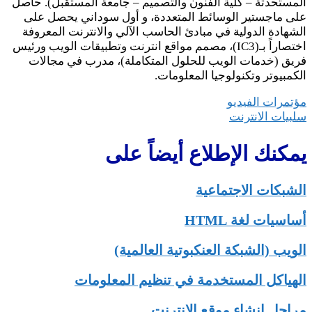
المستحدثة – كلية الفنون والتصميم – جامعة المستقبل). حاصل
على ماجستير الوسائط المتعددة، و أول سوداني يحصل على
الشهادة الدولية في مبادئ الحاسب الآلي والانترنت المعروفة
اختصاراً بـ(IC3)، مصمم مواقع انترنت وتطبيقات الويب ورئيس
فريق (خدمات الويب للحلول المتكاملة)، مدرب في مجالات
الكمبيوتر وتكنولوجيا المعلومات.
تصفّح
مؤتمرات الفيديو
سلبيات الانترنت
المقالات
يمكنك الإطلاع أيضاً على
الشبكات الاجتماعية
أساسيات لغة HTML
الويب (الشبكة العنكبوتية العالمية)
الهياكل المستخدمة في تنظيم المعلومات
مراحل إنشاء موقع الإنترنت