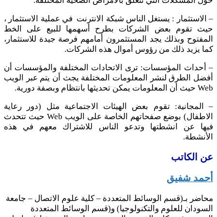
حول المشكلات التي تتعلق بالأمراض الصحية المختلفة.
– الاستثمار : يستغل الناس شبكة الانترنت في عملية الاستثمار ،
حيث تقوم بعض الشركات بطرح أسهمها للبيع على الخط
المفتوح وبذلك يجد المستثمرون أمامهم فرصة جيدة للاستثمار،
كما يزيد ذلك من رؤوس أموال هذه الشركات.
– أحداث المؤسسات: ترى الاتحادات المختلفة والمؤسسات أن
أفضل الطرق لنشر المعلومات المختلفة يجث أن يتم عبر الويب
Web حيث أن المعلومات يمكن تحديثها بانتظام وبصفة دورية.
– المجانية: تقوم بعض الهيئات الاجتماعية مثل (دور رعاية
الاطفال) بوضع صفحاتهم الخاصة على الويب Web حيث تتحدث
فيها عن انشطتها وتدعو الناس للاشتراك معهم في هذه
الأنشطة.
عن الكاتب
أحمد شفيق
محاضر بـ(قسم الوسائط المتعددة – كلية علوم الاتصال – جامعة
السودان للعلوم والتكنولوجيا) و(قسم الوسائط المتعددة