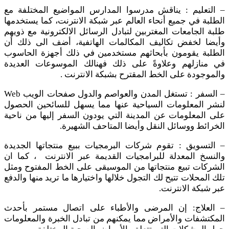
– التعليم : يناقش مدرسوا المدارس المواضيع المختلفة مع
الطلبة في جميع أنحاء العالم عبر شبكة الانترنت، كما يستخدمها
طلبة الجامعات المغتربين لتبادل الرسائل الالكترونية مع ذويهم
وأيضا لخفض تكاليف المكالمات الهاتفية، أضف الى ذلك أن
الطلبة يقومون بأبحاثهم مستخدمين في ذلك أجهزة الحاسوب
في منازلهم وعلاوةً على ذلك فهنالك الموسوعات العديدة
والموجودة على الخط المقترح بشبكة الانترنت .
– السفر : تستغل المدن والعواصم والدول صفحات الويب Web
لنشر المعلومات السياحية عنها مما يسهل للسائحين الحصول
على المعلومات عن المدينة التي يودون السفر إليها من ناحية
الخرائط ووسائل النقل وأيضا المتاحف الشهيرة.
– التسويق : تقوم شركات البرمجيات ببيع منتجاتها الجديدة
والنسخ المعدلة للبرامجيات القديمة عبر الانترنت ، كما ان
الشركات تبيع منتجاتها من الموسيقى على الخط المفتوح ومثل
تلك المحلات تتيح لك التجول خلالها واختيارها ما تريد منها والدفع
عبر شبكة الانترنت.
– العلاج: إن المرضى والأطباء على اتصال مستمر بأحدث
المكتشفات والأمراض مما يمكنهم من تبادل الخبرة والمعلومات