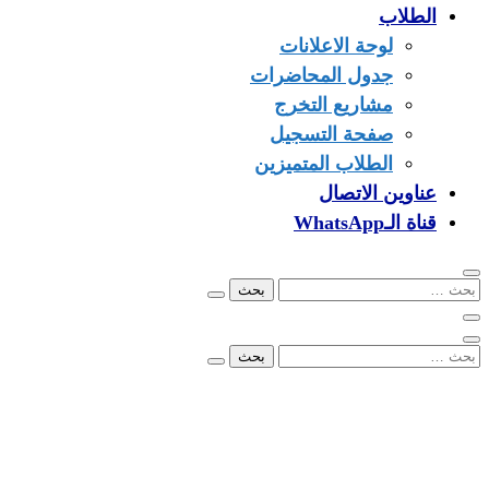
الطلاب
لوحة الاعلانات
جدول المحاضرات
مشاريع التخرج
صفحة التسجيل
الطلاب المتميزين
عناوين الاتصال
قناة الـWhatsApp
البحث
عن:
البحث
عن:
00249902279096
info@ezone.sd
بورتسودان