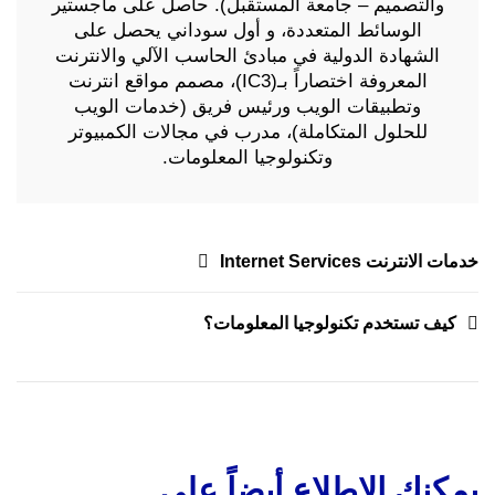
والتصميم – جامعة المستقبل). حاصل على ماجستير
الوسائط المتعددة، و أول سوداني يحصل على
الشهادة الدولية في مبادئ الحاسب الآلي والانترنت
المعروفة اختصاراً بـ(IC3)، مصمم مواقع انترنت
وتطبيقات الويب ورئيس فريق (خدمات الويب
للحلول المتكاملة)، مدرب في مجالات الكمبيوتر
وتكنولوجيا المعلومات.
تصفّح
خدمات الانترنت Internet Services
المقالات
كيف تستخدم تكنولوجيا المعلومات؟
يمكنك الإطلاع أيضاً على