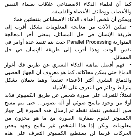
كما أن لعلماء الذكاء الاصطناعي علاقات بعلماء النفس
والأعصاب ووظائف الأعضاء والفلسفة.
ويمكن أن نلخص أهداف الذكاء الاصطناعي بنقطتين هما:
• تمكين الآلات من معالجة المعلومات بشكل أقرب إلى
طريقة الإنسان في حل المسائل، بمعنى أخر المعالجة
المتوازية Parallel Processing حيث يتم تنفيذ عدة أوامر في
نفس الوقت وهذا أقرب إلى طريقة الإنسان في حل
المسائل.
• فهم أفضل لماهية الذكاء البشري عن طريق فك أغوار
الدماغ حتى يمكن محاكاته، كما هو معروف أن الجهاز العصبي
والدماغ البشري أكثر الأعضاء تعقيداً وهما يعملان بشكل
مترابط ودائم في التعرف على الأشياء.
فمثلاً: للتعرف على صورة شخص عن طريق الكمبيوتر فلابد
أولا من وجود ماسح ضوئي أو آلة تصوير… حتى يتم مسح
صور الشخص نقطة نقطه ثم إرسال هذه الصورة إلى جهاز
الكمبيوتر ليقوم بمقارنة الصورة مع ما هو مخزون من
معلومات، ولكن إذا هذا الشخص غير ملامح وجهه ببعض
الحركات فربما لن يستطيع الكمبيوتر التعرف على هذه