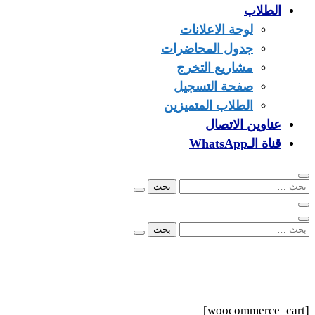
الطلاب
لوحة الاعلانات
جدول المحاضرات
مشاريع التخرج
صفحة التسجيل
الطلاب المتميزين
عناوين الاتصال
قناة الـWhatsApp
البحث
عن:
البحث
عن:
00249902279096
info@ezone.sd
بورتسودان
[woocommerce_cart]