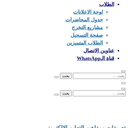
الطلاب
لوحة الاعلانات
جدول المحاضرات
مشاريع التخرج
صفحة التسجيل
الطلاب المتميزين
عناوين الاتصال
قناة الـWhatsApp
البحث
عن:
البحث
عن:
00249902279096
info@ezone.sd
بورتسودان
تعريفات ومفاهيم التعليم الالكتروني