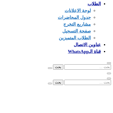
الطلاب
لوحة الاعلانات
جدول المحاضرات
مشاريع التخرج
صفحة التسجيل
الطلاب المتميزين
عناوين الاتصال
قناة الـWhatsApp
البحث
عن:
البحث
عن:
00249902279096
info@ezone.sd
بورتسودان