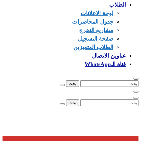
الطلاب
لوحة الاعلانات
جدول المحاضرات
مشاريع التخرج
صفحة التسجيل
الطلاب المتميزين
عناوين الاتصال
قناة الـWhatsApp
البحث
عن:
البحث
عن:
00249902279096
info@ezone.sd
بورتسودان