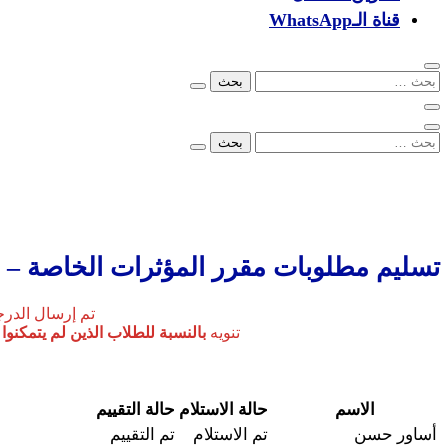
قناة الـWhatsApp
البحث
عن:
البحث
عن:
00249902279096
info@ezone.sd
بورتسودان
تسليم مطلوبات مقرر المؤثرات الخاصة – نوفمب
تم إرسال الدرجات للطلا
تنويه
بالنسبة للطلاب الذين لم يتمكنو
الاسم
حالة الاستلام
حالة التقييم
أساور حسن
تم الاستلام
تم التقييم