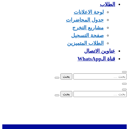
الطلاب
لوحة الاعلانات
جدول المحاضرات
مشاريع التخرج
صفحة التسجيل
الطلاب المتميزين
عناوين الاتصال
قناة الـWhatsApp
البحث
عن:
البحث
عن:
00249902279096
info@ezone.sd
بورتسودان