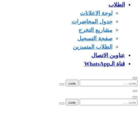
الطلاب
لوحة الاعلانات
جدول المحاضرات
مشاريع التخرج
صفحة التسجيل
الطلاب المتميزين
عناوين الاتصال
قناة الـWhatsApp
البحث
عن:
البحث
عن:
00249902279096
info@ezone.sd
بورتسودان